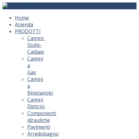
Home
Azienda
PRODOTTI
Camini-
Stufe-
Caldaie
Camini
a
Gas
Camini
a
Bioetanolo
Camini
Elettrici
Componenti
idrauliche
Pavimenti
Arredobagno